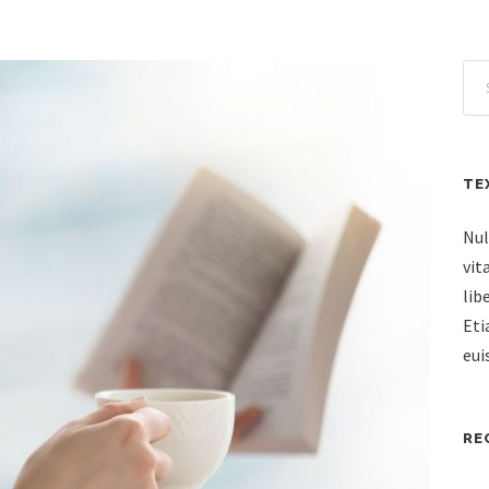
TE
Nul
vit
lib
Eti
eui
RE